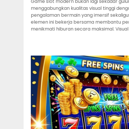
Game slot modern bukan lagi sekadar gulung
menggabungkan kualitas visual tinggi den
pengalaman bermain yang imersif sekalig
elemen ini bekerja bersama membantu pe
menikmati hiburan secara maksimal. Visua