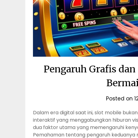
Pengaruh Grafis dan
Bermai
Posted on
1
Dalam era digital saat ini, slot mobile bu
interaktif yang menggabungkan hiburan vis
dua faktor utama yang memengaruhi kenya
Pemahaman tentang pengaruh keduanya