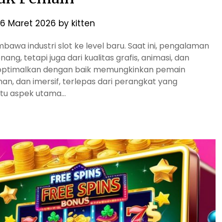
16 Maret 2026
by
kitten
wa industri slot ke level baru. Saat ini, pengalaman
ang, tetapi juga dari kualitas grafis, animasi, dan
 dioptimalkan dengan baik memungkinkan pemain
n, dan imersif, terlepas dari perangkat yang
satu aspek utama…