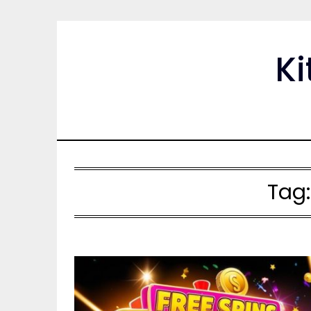
Skip
to
content
Ki
Tag