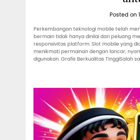
Posted on
Perkembangan teknologi mobile telah memba
bermain tidak hanya dinilai dari peluang men
responsivitas platform. Slot mobile yang
menikmati permainan dengan lancar, nyama
digunakan. Grafis Berkualitas TinggiSalah 