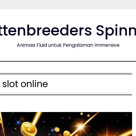
ttenbreeders Spin
Animasi Fluid untuk Pengalaman Immersive
:
slot online