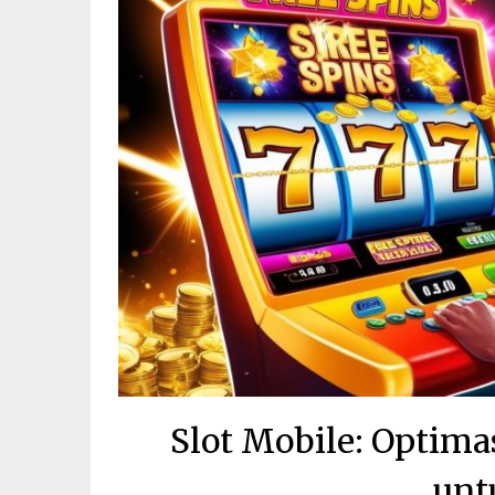
Slot Mobile: Optima
unt