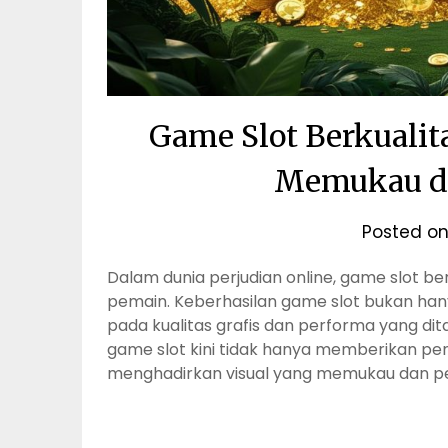
Game Slot Berkualit
Memukau da
Posted o
Dalam dunia perjudian online, game slot be
pemain. Keberhasilan game slot bukan ha
pada kualitas grafis dan performa yang d
game slot kini tidak hanya memberikan pe
menghadirkan visual yang memukau dan p