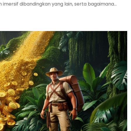
imersif dibandingkan yang lain, serta bagaimana…