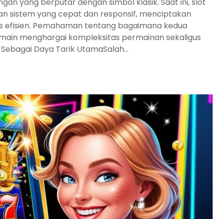
an yang berputar dengan simbol klasik. Saat ini, slot
gan sistem yang cepat dan responsif, menciptakan
us efisien. Pemahaman tentang bagaimana kedua
main menghargai kompleksitas permainan sekaligus
l Sebagai Daya Tarik UtamaSalah…