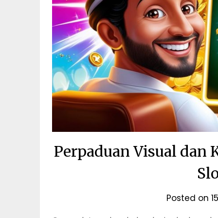
Perpaduan Visual dan 
Sl
Posted on
1