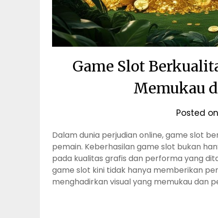
Game Slot Berkualit
Memukau da
Posted o
Dalam dunia perjudian online, game slot be
pemain. Keberhasilan game slot bukan ha
pada kualitas grafis dan performa yang d
game slot kini tidak hanya memberikan pe
menghadirkan visual yang memukau dan p