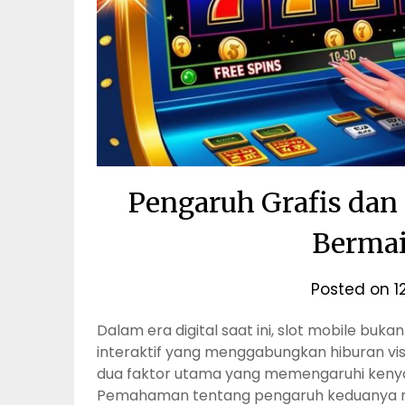
Pengaruh Grafis dan
Bermai
Posted on
1
Dalam era digital saat ini, slot mobile bu
interaktif yang menggabungkan hiburan vis
dua faktor utama yang memengaruhi kenya
Pemahaman tentang pengaruh keduanya