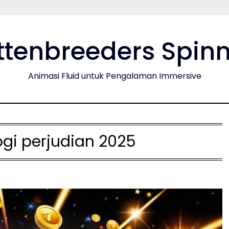
ttenbreeders Spin
Animasi Fluid untuk Pengalaman Immersive
ogi perjudian 2025