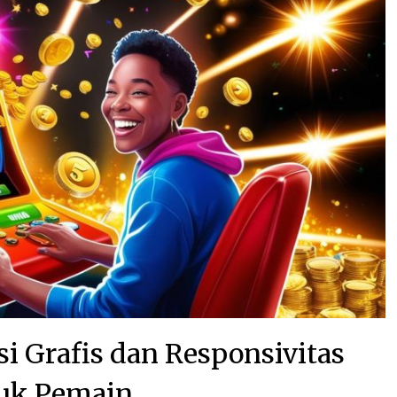
si Grafis dan Responsivitas
uk Pemain